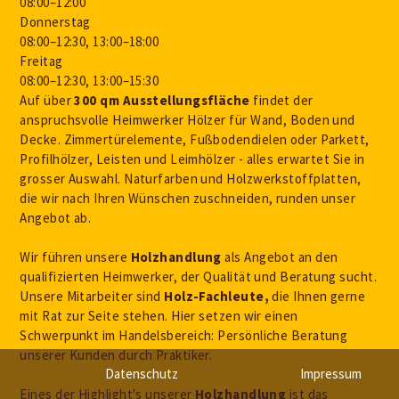
08:00–12:00
Donnerstag
08:00–12:30, 13:00–18:00
Freitag
08:00–12:30, 13:00–15:30
Auf über
300 qm Ausstellungsfläche
findet der
anspruchsvolle Heimwerker Hölzer für Wand, Boden und
Decke. Zimmertürelemente, Fußbodendielen oder Parkett,
Profilhölzer, Leisten und Leimhölzer - alles erwartet Sie in
grosser Auswahl. Naturfarben und Holzwerkstoffplatten,
die wir nach Ihren Wünschen zuschneiden, runden unser
Angebot ab.
Wir führen unsere
Holzhandlung
als Angebot an den
qualifizierten Heimwerker, der Qualität und Beratung sucht.
Unsere Mitarbeiter sind
Holz-Fachleute,
die Ihnen gerne
mit Rat zur Seite stehen. Hier setzen wir einen
Schwerpunkt im Handelsbereich: Persönliche Beratung
unserer Kunden durch Praktiker.
Datenschutz
Impressum
Eines der Highlight's unserer
Holzhandlung
ist das